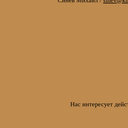
Синев Михаил /
sinev@kin
Нас интересует дейс