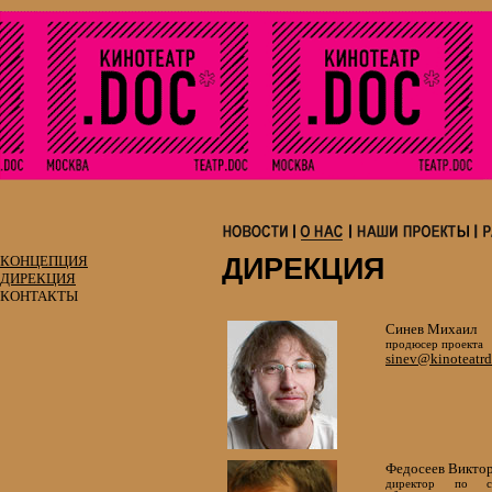
КОНЦЕПЦИЯ
ДИРЕКЦИЯ
ДИРЕКЦИЯ
КОНТАКТЫ
Синев Михаил
продюсер проекта
sinev@kinoteatrd
Федосеев Викто
директор по с