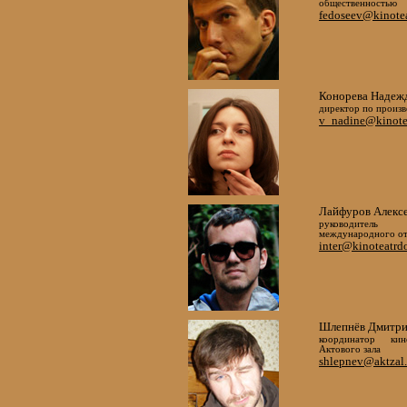
общественностью
fedoseev@kinotea
Конорева Надеж
директор по произв
v_nadine@kinote
Лайфуров Алекс
руководитель
международного от
inter@kinoteatrd
Шлепнёв Дмитр
координатор кин
Актового зала
shlepnev@aktzal.