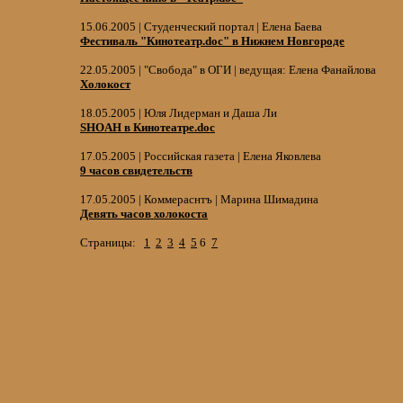
15.06.2005 | Студенческий портал | Елена Баева
Фестиваль "Кинотеатр.doc" в Нижнем Новгороде
22.05.2005 | "Свобода" в ОГИ | ведущая: Елена Фанайлова
Холокост
18.05.2005 | Юля Лидерман и Даша Ли
SHOAH в Кинотеатре.doc
17.05.2005 | Российская газета | Елена Яковлева
9 часов свидетельств
17.05.2005 | Коммераснтъ | Марина Шимадина
Девять часов холокоста
Страницы:
1
2
3
4
5
6
7